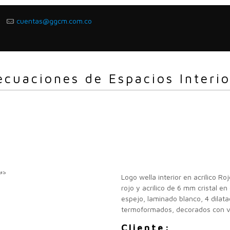
2
cuentas@ggcm.com.co
ecuaciones de Espacios Interio
Logo wella interior en acrílico Ro
rojo y acrílico de 6 mm cristal en 
espejo, laminado blanco, 4 dilata
termoformados, decorados con vin
Cliente: