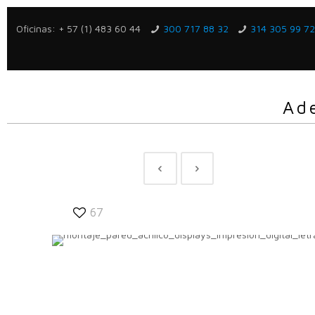
Oficinas: + 57 (1) 483 60 44
300 717 88 32
314 305 99 7
Ad
67