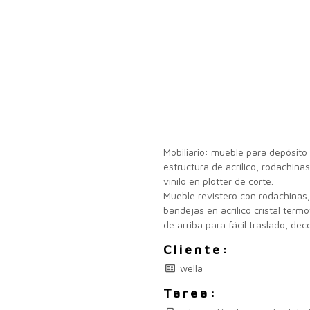
Mobiliario: mueble para depósit
estructura de acrílico, rodachinas
vinilo en plotter de corte.
Mueble revistero con rodachinas
bandejas en acrílico cristal term
de arriba para fácil traslado, dec
Cliente:
wella
Tarea: