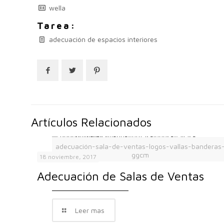
wella
Tarea:
adecuación de espacios interiores
Artículos Relacionados
adecuación-sala-de-ventas-logos-vallas-banderas
ggcm
18 noviembre, 2017
Adecuación de Salas de Ventas
Leer mas