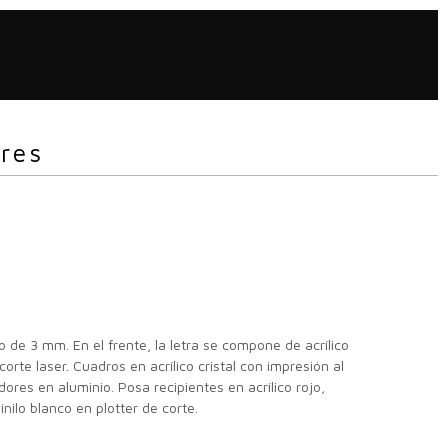
res
jo de 3 mm. En el frente, la letra se compone de acrílico
corte laser. Cuadros en acrílico cristal con impresión al
dores en aluminio. Posa recipientes en acrílico rojo,
ilo blanco en plotter de corte.