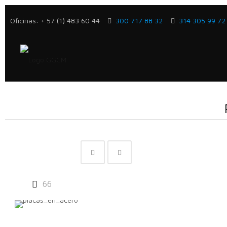
Oficinas: + 57 (1) 483 60 44
300 717 88 32
314 305 99 72
66